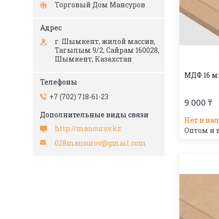
Торговый Дом Мансуров
г. Шымкент, жилой массив,
Тагылым 9/2, Сайрам 160028,
Шымкент, Казахстан
МДФ 16 м
+7 (702) 718-61-23
9 000 ₸
Нет в на
http://mansurov.kz
Оптом и 
028mansurov@gmail.com