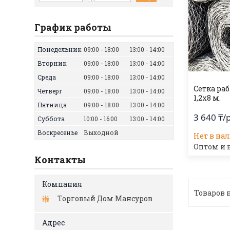
График работы
Понедельник
09:00
18:00
13:00
14:00
Вторник
09:00
18:00
13:00
14:00
Среда
09:00
18:00
13:00
14:00
Сетка раб
Четверг
09:00
18:00
13:00
14:00
1,2х8 м.
Пятница
09:00
18:00
13:00
14:00
3 640 ₸/
Суббота
10:00
16:00
13:00
14:00
Воскресенье
Выходной
Нет в на
Оптом и 
Контакты
Торговый Дом Мансуров