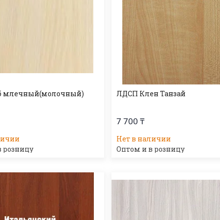
б млечный(молочный)
ЛДСП Клен Танзай
7 700 ₸
личии
Нет в наличии
в розницу
Оптом и в розницу