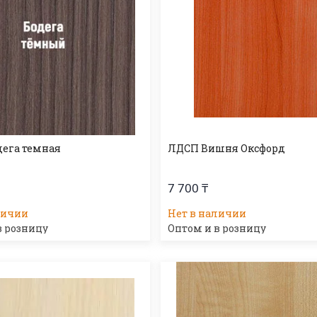
ега темная
ЛДСП Вишня Оксфорд
7 700 ₸
личии
Нет в наличии
в розницу
Оптом и в розницу