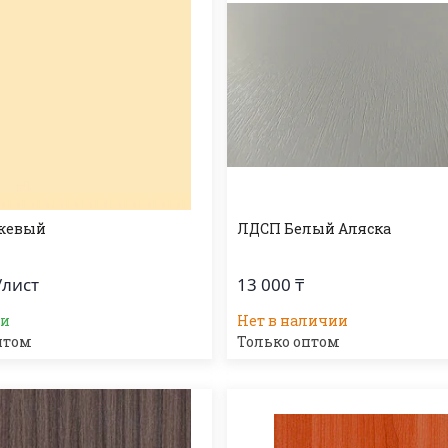
жевый
ЛДСП Белый Аляска
/лист
13 000 ₸
ии
Нет в наличии
птом
Только оптом