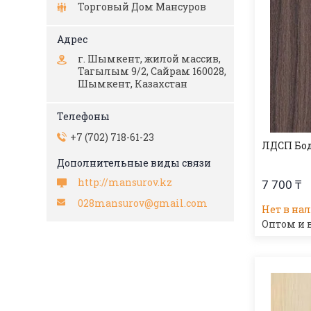
Торговый Дом Мансуров
г. Шымкент, жилой массив,
Тагылым 9/2, Сайрам 160028,
Шымкент, Казахстан
+7 (702) 718-61-23
ЛДСП Бод
http://mansurov.kz
7 700 ₸
028mansurov@gmail.com
Нет в на
Оптом и 