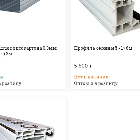
для гипсокартона 0,3мм
Профиль оконный «L» 6м
шт) 3м
5 600 ₸
ии
Нет в наличии
в розницу
Оптом и в розницу