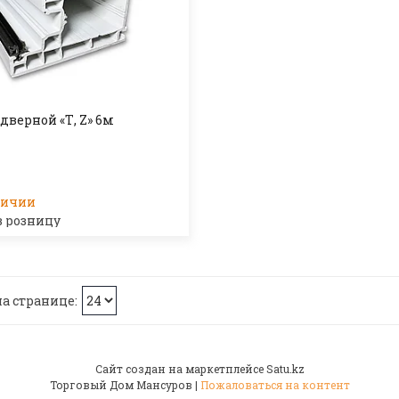
дверной «Т, Z» 6м
личии
в розницу
Сайт создан на маркетплейсе
Satu.kz
Торговый Дом Мансуров |
Пожаловаться на контент