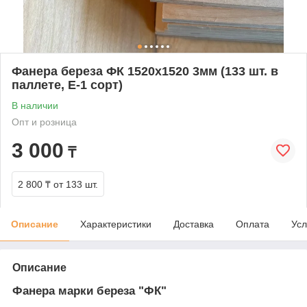
Фанера береза ФК 1520х1520 3мм (133 шт. в
паллете, E-1 сорт)
В наличии
Опт и розница
3 000
₸
2 800 ₸
от 133 шт.
Описание
Характеристики
Доставка
Оплата
Усл
Описание
Фанера марки береза "ФК"