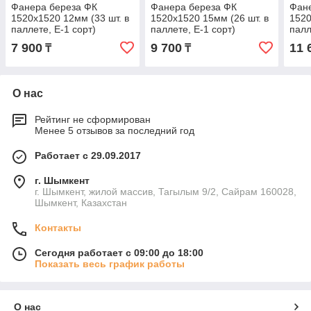
Фанера береза ФК
Фанера береза ФК
Фан
1520х1520 12мм (33 шт. в
1520х1520 15мм (26 шт. в
1520
паллете, E-1 сорт)
паллете, E-1 сорт)
палл
7 900
9 700
11 
₸
₸
О нас
Рейтинг не сформирован
Менее 5 отзывов за последний год
Работает с 29.09.2017
г. Шымкент
г. Шымкент, жилой массив, Тагылым 9/2, Сайрам 160028,
Шымкент, Казахстан
Контакты
Сегодня работает с 09:00 до 18:00
Показать весь график работы
О нас