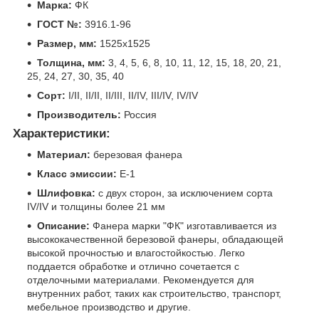
Марка:
ФК
ГОСТ №:
3916.1-96
Размер, мм:
1525х1525
Толщина, мм:
3, 4, 5, 6, 8, 10, 11, 12, 15, 18, 20, 21,
25, 24, 27, 30, 35, 40
Сорт:
I/II, II/II, II/III, II/IV, III/IV, IV/IV
Производитель:
Россия
Характеристики:
Материал:
березовая фанера
Класс эмиссии:
Е-1
Шлифовка:
с двух сторон, за исключением сорта
IV/IV и толщины более 21 мм
Описание:
Фанера марки "ФК" изготавливается из
высококачественной березовой фанеры, обладающей
высокой прочностью и влагостойкостью. Легко
поддается обработке и отлично сочетается с
отделочными материалами. Рекомендуется для
внутренних работ, таких как строительство, транспорт,
мебельное производство и другие.