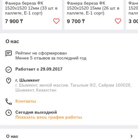
Фанера береза ФК
Фанера береза ФК
Фан
1520х1520 12мм (33 шт. в
1520х1520 15мм (26 шт. в
1520
паллете, E-1 сорт)
паллете, E-1 сорт)
палл
7 900
9 700
3 0
₸
₸
О нас
Рейтинг не сформирован
Менее 5 отзывов за последний год
Работает с 29.09.2017
г. Шымкент
г. Шымкент, жилой массив, Тагылым 9/2, Сайрам 160028,
Шымкент, Казахстан
Контакты
Сегодня выходной
Показать весь график работы
О нас