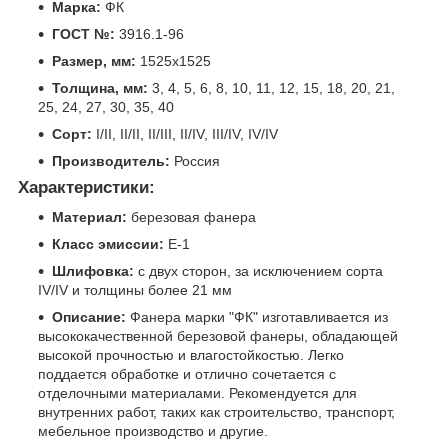
Марка:
ФК
ГОСТ №:
3916.1-96
Размер, мм:
1525х1525
Толщина, мм:
3, 4, 5, 6, 8, 10, 11, 12, 15, 18, 20, 21,
25, 24, 27, 30, 35, 40
Сорт:
I/II, II/II, II/III, II/IV, III/IV, IV/IV
Производитель:
Россия
Характеристики:
Материал:
березовая фанера
Класс эмиссии:
Е-1
Шлифовка:
с двух сторон, за исключением сорта
IV/IV и толщины более 21 мм
Описание:
Фанера марки "ФК" изготавливается из
высококачественной березовой фанеры, обладающей
высокой прочностью и влагостойкостью. Легко
поддается обработке и отлично сочетается с
отделочными материалами. Рекомендуется для
внутренних работ, таких как строительство, транспорт,
мебельное производство и другие.