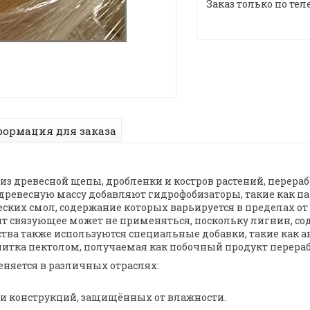
Заказ только по тел
ормация для заказа
из древесной щепы, дробленки и костров растений, перер
 древесную массу добавляют гидрофобизаторы, такие как п
ских смол, содержание которых варьируется в пределах от 
т связующее может не применяться, поскольку лигнин, со
ства также используются специальные добавки, такие как 
питка пектолом, получаемая как побочный продукт перераб
еняется в различных отраслях:
 и конструкций, защищённых от влажности.