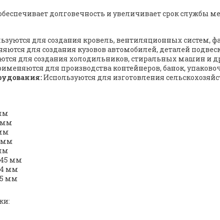
беспечивает долговечность и увеличивает срок службы ме
зуются для создания кровель, вентиляционных систем, фа
ются для создания кузовов автомобилей, деталей подвеск
тся для создания холодильников, стиральных машин и др
именяются для производства контейнеров, банок, упаково
рудования:
Используются для изготовления сельскохозяйс
 мм
5 мм
 мм
5 мм
 мм
,45 мм
,4 мм
,5 мм
ки: