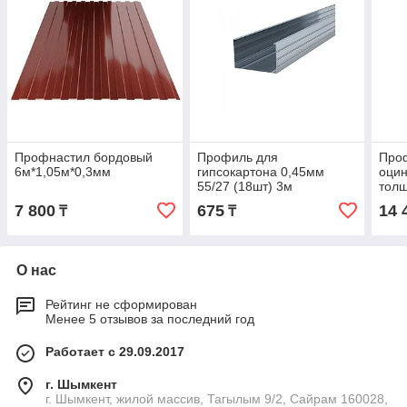
Профнастил бордовый
Профиль для
Про
6м*1,05м*0,3мм
гипсокартона 0,45мм
оцин
55/27 (18шт) 3м
толщ
7 800
675
14 
₸
₸
О нас
Рейтинг не сформирован
Менее 5 отзывов за последний год
Работает с 29.09.2017
г. Шымкент
г. Шымкент, жилой массив, Тагылым 9/2, Сайрам 160028,