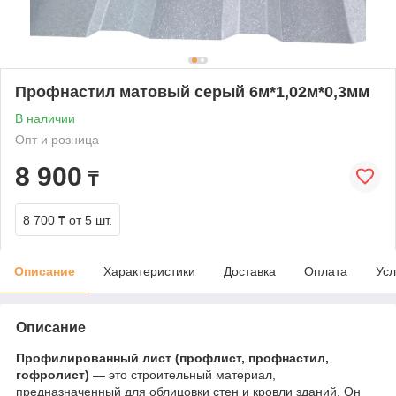
Профнастил матовый серый 6м*1,02м*0,3мм
В наличии
Опт и розница
8 900
₸
8 700 ₸
от 5 шт.
Описание
Характеристики
Доставка
Оплата
Усл
Описание
Профилированный лист (профлист, профнастил,
гофролист)
— это строительный материал,
предназначенный для облицовки стен и кровли зданий. Он