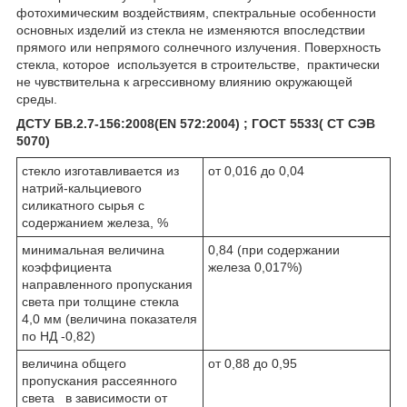
фотохимическим воздействиям, спектральные особенности
основных изделий из стекла не изменяются впоследствии
прямого или непрямого солнечного излучения. Поверхность
стекла, которое используется в строительстве, практически
не чувствительна к агрессивному влиянию окружающей
среды.
ДСТУ БВ.2.7-156:2008(EN 572:2004) ; ГОСТ 5533( СТ СЭВ
5070)
стекло изготавливается из
от 0,016 до 0,04
натрий-кальциевого
силикатного сырья с
содержанием железа, %
минимальная величина
0,84 (при содержании
коэффициента
железа 0,017%)
направленного пропускания
света при толщине стекла
4,0 мм (величина показателя
по НД -0,82)
величина общего
от 0,88 до 0,95
пропускания рассеянного
света в зависимости от