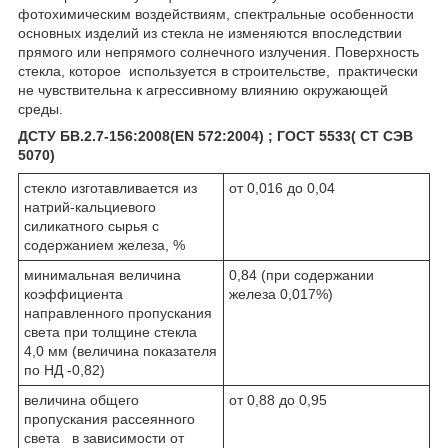
фотохимическим воздействиям, спектральные особенности
основных изделий из стекла не изменяются впоследствии
прямого или непрямого солнечного излучения. Поверхность
стекла, которое используется в строительстве, практически
не чувствительна к агрессивному влиянию окружающей
среды.
ДСТУ БВ.2.7-156:2008(EN 572:2004) ; ГОСТ 5533( СТ СЭВ
5070)
стекло изготавливается из
от 0,016 до 0,04
натрий-кальциевого
силикатного сырья с
содержанием железа, %
минимальная величина
0,84 (при содержании
коэффициента
железа 0,017%)
направленного пропускания
света при толщине стекла
4,0 мм (величина показателя
по НД -0,82)
величина общего
от 0,88 до 0,95
пропускания рассеянного
света в зависимости от