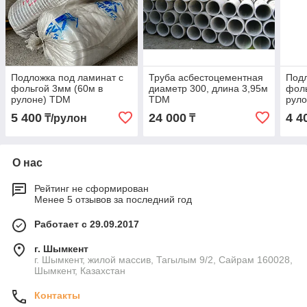
Подложка под ламинат с
Труба асбестоцементная
Подл
фольгой 3мм (60м в
диаметр 300, длина 3,95м
фоль
рулоне) TDM
TDM
рул
5 400
24 000
4 4
₸/рулон
₸
О нас
Рейтинг не сформирован
Менее 5 отзывов за последний год
Работает с 29.09.2017
г. Шымкент
г. Шымкент, жилой массив, Тагылым 9/2, Сайрам 160028,
Шымкент, Казахстан
Контакты