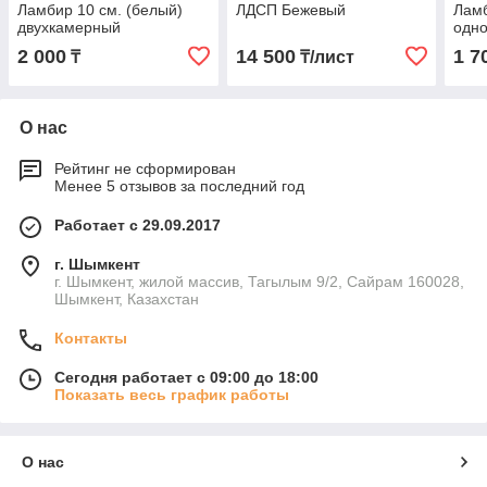
Ламбир 10 см. (белый)
ЛДСП Бежевый
Ламб
двухкамерный
одн
2 000
14 500
1 7
₸
₸/лист
О нас
Рейтинг не сформирован
Менее 5 отзывов за последний год
Работает с 29.09.2017
г. Шымкент
г. Шымкент, жилой массив, Тагылым 9/2, Сайрам 160028,
Шымкент, Казахстан
Контакты
Сегодня работает с 09:00 до 18:00
Показать весь график работы
О нас