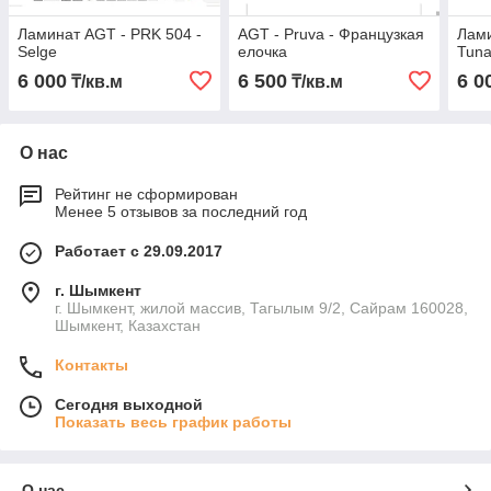
Ламинат AGT - PRK 504 -
AGT - Pruva - Французкая
Лами
Selge
елочка
Tun
6 000
6 500
6 0
₸/кв.м
₸/кв.м
О нас
Рейтинг не сформирован
Менее 5 отзывов за последний год
Работает с 29.09.2017
г. Шымкент
г. Шымкент, жилой массив, Тагылым 9/2, Сайрам 160028,
Шымкент, Казахстан
Контакты
Сегодня выходной
Показать весь график работы
О нас