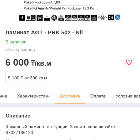
Ламинат AGT - PRK 502 - Nil
В наличии
Опт и розница
6 000
₸/кв.м
5 100 ₸
от 300 кв.м
ние
Характеристики
Доставка
Оплата
Условия во
Описание
Шикарный ламинат из Турции. Звоните спрашивайте
87027186123